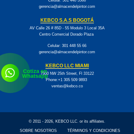
Celular:
301 448 5566
gerencia@almacendelpintor.com
KEBCO S.A.S BOGOTÁ
AV Calle 26 # 85D - 55 Modulo 3 Local 35A
Centro Comercial Dorado Plaza
Celular:
301 448 55 66
gerencia@almacendelpintor.com
KEBCO LLC MIAMI
Cotiza en
7500 NW 25th Street, Fl 33122
Whatsapp
Phone:+1 305 509 9893
ventas@kebco.co
© 2011 - 2026, KEBCO LLC. or its affiliates.
SOBRE NOSOTROS
TÉRMINOS Y CONDICIONES