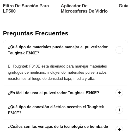
Filtro De Succión Para
Aplicador De
Guia 
LP500
Microesferas De Vidrio
Preguntas Frecuentes
¿Qué tipo de materiales puede manejar el pulverizador
−
Toughtek F340E?
El Toughtek F340E está diseñado para manejar materiales
ignífugos cementicios, incluyendo materiales pulverizados
resistentes al fuego de densidad baja, media y alta.
+
¿Es fácil de usar el pulverizador Toughtek F340E?
Sí, el Toughtek F340E está diseñado para un funcionamiento
¿Qué tipo de conexión eléctrica necesita el Toughtek
+
sencillo e intuitivo, permitiendo que su equipo esté en pleno
F340E?
funcionamiento en poco tiempo.
El pulverizador se conecta a una toma de corriente estándar de 120
¿Cuáles son las ventajas de la tecnología de bomba de
+