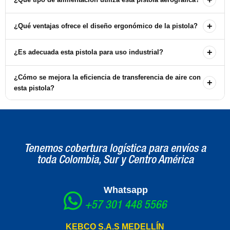
Esta pistola aerográfica utiliza alimentación por gravedad.
+
¿Qué ventajas ofrece el diseño ergonómico de la pistola?
El diseño ergonómico reduce la tensión muscular y la fatiga del
+
¿Es adecuada esta pistola para uso industrial?
operador, permitiendo un trabajo más cómodo durante largas
jornadas.
Sí, la pistola aerográfica AirPro HVLP está diseñada para uso
¿Cómo se mejora la eficiencia de transferencia de aire con
+
industrial, siendo ideal para tiendas personalizadas y fabricación de
esta pistola?
gran volumen.
La pistola mejora la eficiencia de transferencia mediante la
reducción del consumo de aire, lo que también ayuda a cumplir con
las normativas ambientales.
Tenemos cobertura logística para envíos a
toda Colombia, Sur y Centro América
Whatsapp
+57 301 448 5566
KEBCO S.A.S MEDELLÍN