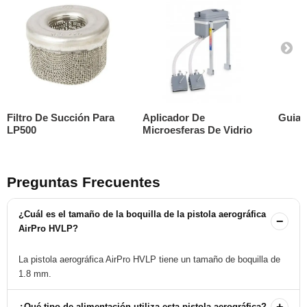
Filtro De Succión Para
Aplicador De
Guia 
LP500
Microesferas De Vidrio
Preguntas Frecuentes
¿Cuál es el tamaño de la boquilla de la pistola aerográfica
−
AirPro HVLP?
La pistola aerográfica AirPro HVLP tiene un tamaño de boquilla de
1.8 mm.
+
¿Qué tipo de alimentación utiliza esta pistola aerográfica?