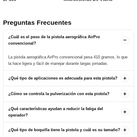
Preguntas Frecuentes
¿Cuál es el peso de la pistola aerográfica AirPro
−
convencional?
La pistola aerográfica AirPro convencional pesa 410 gramos, lo que
la hace ligera y fácil de manejar durante largas jornadas.
+
¿Qué tipo de aplicaciones es adecuada para esta pistola?
Es ideal para aplicaciones automotrices, adhesivas, metal, madera
+
¿Cómo se controla la pulverización con esta pistola?
y base de agua, gracias a su excelente patrón de rocío.
La pistola cuenta con perillas de control redondeadas que permiten
¿Qué características ayudan a reducir la fatiga del
+
ajustar la pulverización de manera cómoda y precisa.
operador?
El gatillo ultraligero y el mango ergonómico están diseñados para
+
¿Qué tipo de boquilla tiene la pistola y cuál es su tamaño?
minimizar la tensión muscular y proporcionar un agarre cómodo.