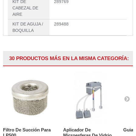
KIT DE
289769
CABEZAL DE
AIRE
KIT DE AGUJA /
289488
BOQUILLA
30 PRODUCTOS MÁS EN LA MISMA CATEGORÍA:
Filtro De Succión Para
Aplicador De
Guia 
LP500
Microesferas De Vidrio