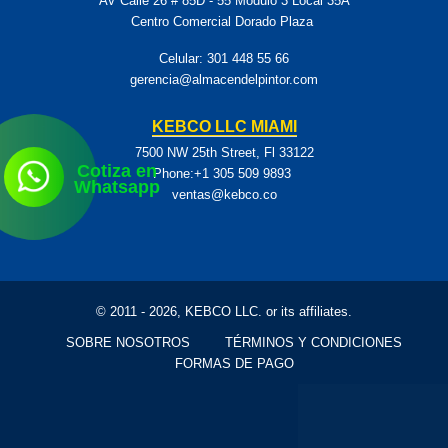
AV Calle 26 # 85D - 55 Modulo 3 Local 35A
Centro Comercial Dorado Plaza
Celular:
301 448 55 66
gerencia@almacendelpintor.com
KEBCO LLC MIAMI
7500 NW 25th Street, Fl 33122
Cotiza en
Phone:+1 305 509 9893
Whatsapp
ventas@kebco.co
© 2011 - 2026, KEBCO LLC. or its affiliates.
SOBRE NOSOTROS
TÉRMINOS Y CONDICIONES
FORMAS DE PAGO