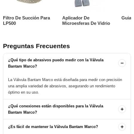
Filtro De Succión Para
Aplicador De
Guia 
LP500
Microesferas De Vidrio
Preguntas Frecuentes
¿Qué tipo de abrasivos puedo medir con la Válvula
−
Bantam Marco?
La Válvula Bantam Marco está diseñada para medir con precisión
una amplia variedad de abrasivos, asegurando un rendimiento
óptimo en su uso.
¿Qué conexiones están disponibles para la Válvula
+
Bantam Marco?
La Válvula Bantam Marco está disponible con conexiones de 1, 1-
+
¿Es fácil de mantener la Válvula Bantam Marco?
1/4 o 1-1/2 pulgadas, adaptándose a diferentes necesidades de