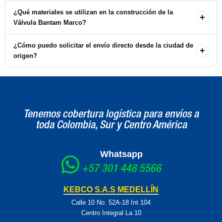
instalación.
Sí, la Válvula Bantam Marco tiene un diseño simple y fácil de usar,
¿Qué materiales se utilizan en la construcción de la
+
lo que facilita su mantenimiento regular.
Válvula Bantam Marco?
La válvula cuenta con un manguito interior reforzado y un pistón de
¿Cómo puedo solicitar el envío directo desde la ciudad de
+
acero inoxidable tratado térmicamente, lo que garantiza durabilidad
origen?
y resistencia.
Para solicitar el envío directo, debe comunicarse con nuestras
oficinas para obtener información sobre costos y disponibilidad.
Tenemos cobertura logística para envíos a
toda Colombia, Sur y Centro América
Whatsapp
+57 301 448 5566
KEBCO S.A.S MEDELLÍN
Calle 10 No. 52A-18 Int 104
Centro Integral La 10