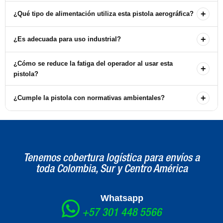
+
¿Qué tipo de alimentación utiliza esta pistola aerográfica?
La pistola aerográfica AirPro utiliza un sistema de alimentación por
+
¿Es adecuada para uso industrial?
gravedad, lo que permite un flujo constante de material.
Sí, la pistola aerográfica AirPro está diseñada para uso industrial,
¿Cómo se reduce la fatiga del operador al usar esta
+
siendo perfecta para aplicaciones automotrices y de fabricación a
pistola?
gran escala.
La pistola cuenta con un gatillo ultra ligero y mandos ergonómicos
+
¿Cumple la pistola con normativas ambientales?
que ayudan a reducir la tensión muscular, permitiendo un uso
prolongado sin fatiga.
Sí, la pistola aerográfica AirPro está diseñada para cumplir con
normativas ambientales, ofreciendo una atomización mejorada y un
flujo de aire uniforme.
Tenemos cobertura logística para envíos a
toda Colombia, Sur y Centro América
Whatsapp
+57 301 448 5566