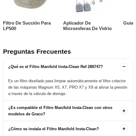
Filtro De Succión Para
Aplicador De
Guia 
LP500
Microesferas De Vidrio
Preguntas Frecuentes
−
¿Qué es el Filtro Manifold Insta-Clean Ref 288747?
Es un filtro diseñado para limpiar automáticamente el filtro colector
de las máquinas Magnum X5, X7, PRO X7 y X9 al aliviar la presión
a través de la válvula de drenaje.
¿Es compatible el Filtro Manifold Insta-Clean con otros
+
modelos de Graco?
Este filtro es específico para los modelos Magnum X5, X7, PRO
+
¿Cómo se instala el Filtro Manifold Insta-Clean?
X7 y X9. No se recomienda su uso en otros modelos.