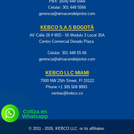
PBX: (604) 448 5566
Celular:
301 448 5566
gerencia@almacendelpintor.com
KEBCO S.A.S BOGOTÁ
AV Calle 26 # 85D - 55 Modulo 3 Local 35A
Centro Comercial Dorado Plaza
Celular:
301 448 55 66
gerencia@almacendelpintor.com
KEBCO LLC MIAMI
7500 NW 25th Street, Fl 33122
Phone:+1 305 509 9893
ventas@kebco.co
Cotiza en
Whatsapp
© 2011 - 2026, KEBCO LLC. or its affiliates.