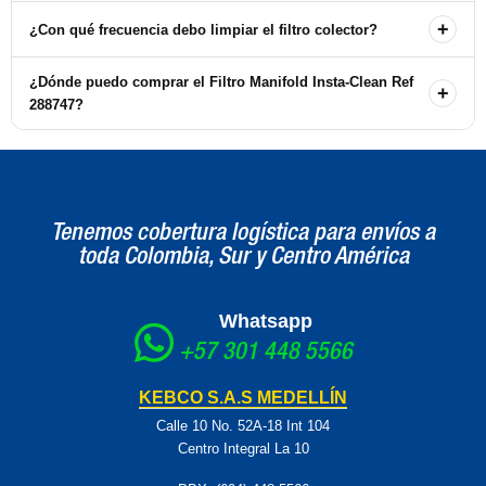
La instalación es sencilla. Se debe seguir el manual del usuario de
+
¿Con qué frecuencia debo limpiar el filtro colector?
su máquina Magnum para asegurarse de que se coloca
correctamente.
Se recomienda limpiar el filtro colector regularmente, especialmente
¿Dónde puedo comprar el Filtro Manifold Insta-Clean Ref
+
si se utiliza la máquina con frecuencia o en condiciones de trabajo
288747?
exigentes.
Puede adquirir el filtro a través de nuestra tienda en línea o
comunicándose directamente con nuestras oficinas para más
información.
Tenemos cobertura logística para envíos a
toda Colombia, Sur y Centro América
Whatsapp
+57 301 448 5566
KEBCO S.A.S MEDELLÍN
Calle 10 No. 52A-18 Int 104
Centro Integral La 10