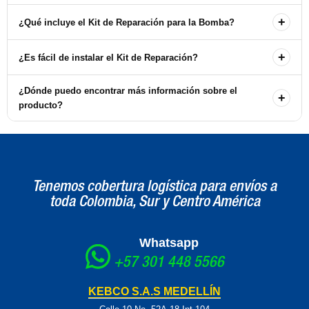
Para solicitar el servicio de reparación, debe comunicarse
+
¿Qué incluye el Kit de Reparación para la Bomba?
directamente con nuestras oficinas.
El kit incluye todos los componentes necesarios para reparar la
+
¿Es fácil de instalar el Kit de Reparación?
bomba, asegurando un funcionamiento óptimo de su equipo.
Sí, el kit está diseñado para ser instalado fácilmente. Sin embargo,
¿Dónde puedo encontrar más información sobre el
+
se recomienda seguir las instrucciones proporcionadas para
producto?
asegurar una correcta instalación.
Puede encontrar más información en nuestro sitio web o
contactando a nuestro servicio al cliente.
Tenemos cobertura logística para envíos a
toda Colombia, Sur y Centro América
Whatsapp
+57 301 448 5566
KEBCO S.A.S MEDELLÍN