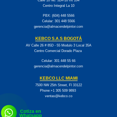
Calle 10 No. 52A-18 Int 104
Centro Integral La 10
PBX: (604) 448 5566
Celular:
301 448 5566
gerencia@almacendelpintor.com
KEBCO S.A.S BOGOTÁ
AV Calle 26 # 85D - 55 Modulo 3 Local 35A
Centro Comercial Dorado Plaza
Celular:
301 448 55 66
gerencia@almacendelpintor.com
KEBCO LLC MIAMI
7500 NW 25th Street, Fl 33122
Phone:+1 305 509 9893
ventas@kebco.co
Cotiza en
Whatsapp