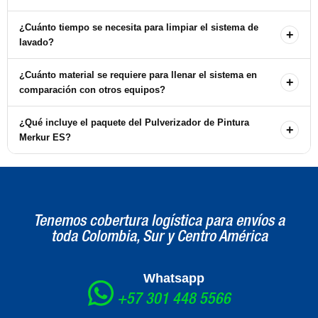
Este pulverizador es ideal para acabados finos en maderas, como
¿Cuánto tiempo se necesita para limpiar el sistema de
+
mueblería y estanterías, así como en metales en general.
lavado?
El sistema de lavado rápido necesita menos de 1 minuto para
¿Cuánto material se requiere para llenar el sistema en
+
enjuagar.
comparación con otros equipos?
El Merkur ES utiliza un 45% menos de material para llenar el
¿Qué incluye el paquete del Pulverizador de Pintura
+
sistema que los competidores líderes.
Merkur ES?
El paquete incluye un armazón de acero galvanizado, soporte de
montaje, pistola G15, manguera de 7.5 m, manguera de aire,
manguera de succión y boquilla AAM413.
Tenemos cobertura logística para envíos a
toda Colombia, Sur y Centro América
Whatsapp
+57 301 448 5566