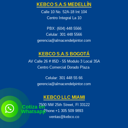
KEBCO S.A.S MEDELLÍN
Calle 10 No. 52A-18 Int 104
Centro Integral La 10
PBX: (604) 448 5566
Celular:
301 448 5566
gerencia@almacendelpintor.com
KEBCO S.A.S BOGOTÁ
AV Calle 26 # 85D - 55 Modulo 3 Local 35A
Centro Comercial Dorado Plaza
Celular:
301 448 55 66
gerencia@almacendelpintor.com
KEBCO LLC MIAMI
7500 NW 25th Street, Fl 33122
Cotiza en
Phone:+1 305 509 9893
Whatsapp
ventas@kebco.co