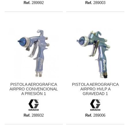
Ref.
289992
Ref.
289003
PISTOLA AEROGRAFICA
PISTOLA AEROGRAFICA
AIRPRO CONVENCIONAL
AIRPRO HVLP A
A PRESIÓN 1
GRAVEDAD 1
Ref.
288932
Ref.
289006