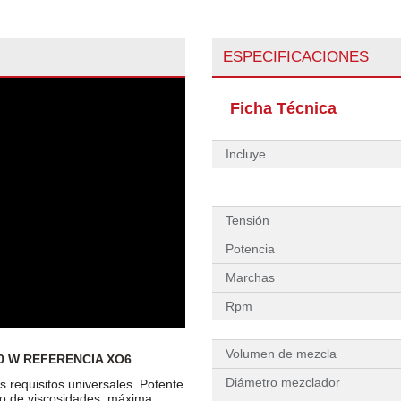
ESPECIFICACIONES
Ficha Técnica
Incluye
Tensión
Potencia
Marchas
Rpm
Volumen de mezcla
 W REFERENCIA XO6
Diámetro mezclador
 requisitos universales. Potente
po de viscosidades; máxima