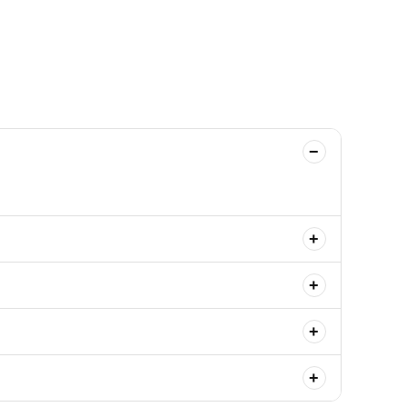
−
+
+
+
+