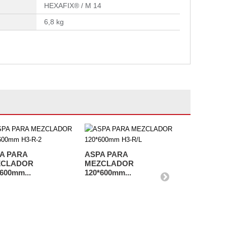
HEXAFIX® / M 14
6,8 kg
A PARA
ASPA PARA
ASPA PAR
ZCLADOR
MEZCLADOR
MEZCLAD
600mm...
120*600mm...
160*600mm