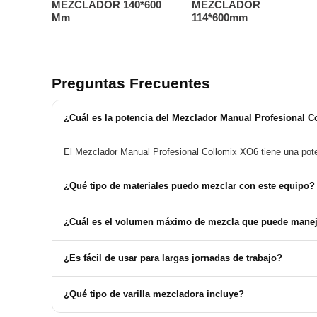
MEZCLADOR 140*600
MEZCLADOR
Mm
114*600mm
Preguntas Frecuentes
¿Cuál es la potencia del Mezclador Manual Profesional 
El Mezclador Manual Profesional Collomix XO6 tiene una pot
¿Qué tipo de materiales puedo mezclar con este equipo?
Este mezclador es adecuado para una amplia variedad de mate
¿Cuál es el volumen máximo de mezcla que puede manej
El volumen ideal por mezcla es de hasta 90 litros.
¿Es fácil de usar para largas jornadas de trabajo?
Sí, su diseño ergonómico permite trabajar con la espalda ergui
¿Qué tipo de varilla mezcladora incluye?