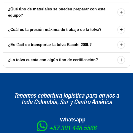
¿Qué tipo de materiales se pueden preparar con este
+
equipo?
Este equipo es adecuado para la preparación de superficies de
+
¿Cuál es la presión máxima de trabajo de la tolva?
madera, ladrillos, acero y concreto, entre otros.
La presión máxima de trabajo es de 12 bar, y la presión de prueba
+
¿Es fácil de transportar la tolva Racohi 200L?
es de 17 bar.
Sí, su diseño compacto permite un fácil manejo y transporte en el
+
¿La tolva cuenta con algún tipo de certificación?
lugar de trabajo.
Sí, la tolva Racohi 200L cuenta con certificación CE.
Tenemos cobertura logística para envíos a
toda Colombia, Sur y Centro América
Whatsapp
+57 301 448 5566