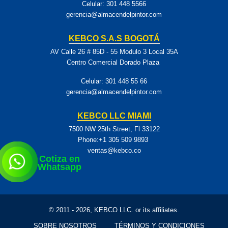
Celular:
301 448 5566
gerencia@almacendelpintor.com
KEBCO S.A.S BOGOTÁ
AV Calle 26 # 85D - 55 Modulo 3 Local 35A
Centro Comercial Dorado Plaza
Celular:
301 448 55 66
gerencia@almacendelpintor.com
KEBCO LLC MIAMI
7500 NW 25th Street, Fl 33122
Phone:+1 305 509 9893
ventas@kebco.co
Cotiza en
Whatsapp
© 2011 - 2026, KEBCO LLC. or its affiliates.
SOBRE NOSOTROS
TÉRMINOS Y CONDICIONES