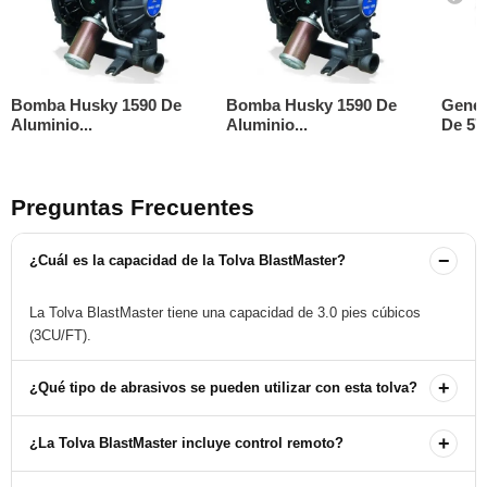
Bomba Husky 1590 De
Bomba Husky 1590 De
Gener
Aluminio...
Aluminio...
De 570
Preguntas Frecuentes
−
¿Cuál es la capacidad de la Tolva BlastMaster?
La Tolva BlastMaster tiene una capacidad de 3.0 pies cúbicos
(3CU/FT).
+
¿Qué tipo de abrasivos se pueden utilizar con esta tolva?
Se recomienda el uso de óxido de aluminio, vidrio triturado, granate,
+
¿La Tolva BlastMaster incluye control remoto?
abrasivos minerales, escorias y granalla de acero.