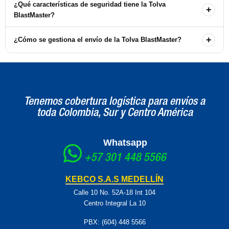
Sí, la Tolva BlastMaster viene equipada con un control remoto para
¿Qué características de seguridad tiene la Tolva
+
facilitar su operación.
BlastMaster?
La tolva está diseñada con características adicionales para mejorar
+
¿Cómo se gestiona el envío de la Tolva BlastMaster?
la seguridad en el lugar de trabajo, incluyendo configuraciones de
retención y liberación de presión.
Los envíos directos desde la ciudad de origen pueden variar en
costos. Para solicitar este servicio, debe comunicarse con nuestras
oficinas.
Tenemos cobertura logística para envíos a
toda Colombia, Sur y Centro América
Whatsapp
+57 301 448 5566
KEBCO S.A.S MEDELLÍN
Calle 10 No. 52A-18 Int 104
Centro Integral La 10
PBX: (604) 448 5566