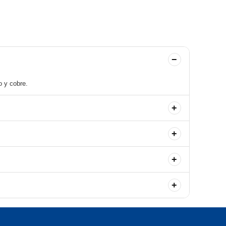
−
o y cobre.
+
+
+
+
rabajo.