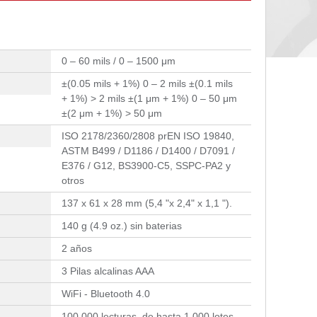
0 – 60 mils / 0 – 1500 μm
±(0.05 mils + 1%) 0 – 2 mils ±(0.1 mils
+ 1%) > 2 mils ±(1 μm + 1%) 0 – 50 μm
±(2 μm + 1%) > 50 μm
ISO 2178/2360/2808 prEN ISO 19840,
ASTM B499 / D1186 / D1400 / D7091 /
E376 / G12, BS3900-C5, SSPC-PA2 y
otros
137 x 61 x 28 mm (5,4 "x 2,4" x 1,1 ").
140 g (4.9 oz.) sin baterias
2 años
3 Pilas alcalinas AAA
WiFi - Bluetooth 4.0
100.000 lecturas, de hasta 1.000 lotes