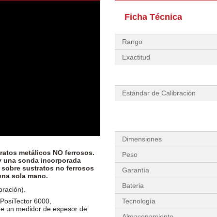
Ficha Técnica
Rango
Exactitud
Estándar de Calibración
Dimensiones
ratos metálicos NO ferrosos.
Peso
 y una sonda incorporada
 sobre sustratos no ferrosos
Garantía
 una sola mano.
Bateria
bración).
 PosiTector 6000,
Tecnología
e un medidor de espesor de
Almacenamiento