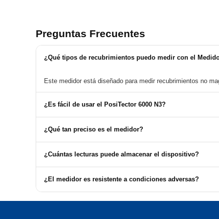
Preguntas Frecuentes
¿Qué tipos de recubrimientos puedo medir con el Medido
Este medidor está diseñado para medir recubrimientos no mag
¿Es fácil de usar el PosiTector 6000 N3?
Sí, el PosiTector 6000 N3 está diseñado para operar con una s
¿Qué tan preciso es el medidor?
El medidor tiene una exactitud de ±(0.05 mils + 1%) para el r
¿Cuántas lecturas puede almacenar el dispositivo?
El PosiTector 6000 N3 puede almacenar hasta 100.000 lectura
¿El medidor es resistente a condiciones adversas?
Sí, el medidor es resistente a la intemperie, disolventes, ácid