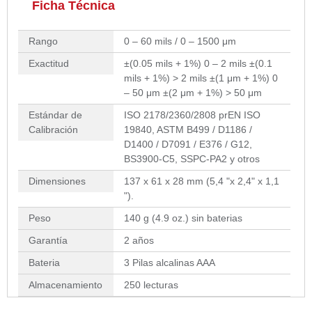
Ficha Técnica
Rango
0 – 60 mils / 0 – 1500 μm
Exactitud
±(0.05 mils + 1%) 0 – 2 mils ±(0.1
mils + 1%) > 2 mils ±(1 μm + 1%) 0
– 50 μm ±(2 μm + 1%) > 50 μm
Estándar de
ISO 2178/2360/2808 prEN ISO
Calibración
19840, ASTM B499 / D1186 /
D1400 / D7091 / E376 / G12,
BS3900-C5, SSPC-PA2 y otros
Dimensiones
137 x 61 x 28 mm (5,4 "x 2,4" x 1,1
").
Peso
140 g (4.9 oz.) sin baterias
Garantía
2 años
Bateria
3 Pilas alcalinas AAA
Almacenamiento
250 lecturas