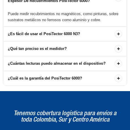
Espesor De Recubrimientos PosiTector 6000?
Puede medir recubrimientos no magnéticos, como pinturas, sobre
sustratos metálicos no ferrosos como aluminio y cobre.
+
¿Es fácil de usar el PosiTector 6000 N3?
Sí, está diseñado para operar con una sola mano y está listo para
+
¿Qué tan preciso es el medidor?
medir tras un simple ajuste de calibración.
El PosiTector 6000 tiene una exactitud de ±(0.05 mils + 1%) para
+
¿Cuántas lecturas puedo almacenar en el dispositivo?
mediciones de 0 a 2 mils y ±(1 μm + 1%) para mediciones de 0 a
50 μm.
El medidor puede almacenar hasta 250 lecturas, lo que facilita el
+
¿Cuál es la garantía del PosiTector 6000?
seguimiento de los datos de medición.
El dispositivo cuenta con una garantía de 2 años, lo que asegura su
calidad y durabilidad.
Tenemos cobertura logística para envíos a
toda Colombia, Sur y Centro América