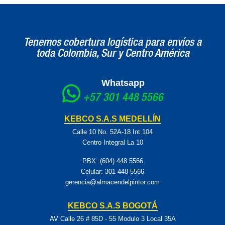
La pistola cuenta con una válvula de regulación de presión de
entrada que permite ajustar la pulverización según las necesidades
del trabajo.
Tenemos cobertura logística para envíos a
toda Colombia, Sur y Centro América
Whatsapp
+57 301 448 5566
KEBCO S.A.S MEDELLÍN
Calle 10 No. 52A-18 Int 104
Centro Integral La 10
PBX: (604) 448 5566
Celular:
301 448 5566
gerencia@almacendelpintor.com
KEBCO S.A.S BOGOTÁ
AV Calle 26 # 85D - 55 Modulo 3 Local 35A