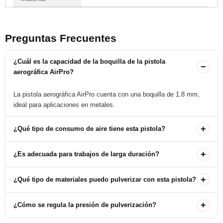
Preguntas Frecuentes
¿Cuál es la capacidad de la boquilla de la pistola
−
aerográfica AirPro?
La pistola aerográfica AirPro cuenta con una boquilla de 1.8 mm,
ideal para aplicaciones en metales.
+
¿Qué tipo de consumo de aire tiene esta pistola?
El consumo de aire de la pistola es de 12.6 CFM a 36 PSI, lo que
+
¿Es adecuada para trabajos de larga duración?
la hace eficiente para su uso industrial.
Sí, su diseño ergonómico y su peso ligero (410 gramos) permiten
+
¿Qué tipo de materiales puedo pulverizar con esta pistola?
un manejo cómodo durante largas jornadas de trabajo.
La pistola está diseñada para pulverizar materiales de viscosidad
+
¿Cómo se regula la presión de pulverización?
media a espesa, específicamente para aplicaciones en metales.