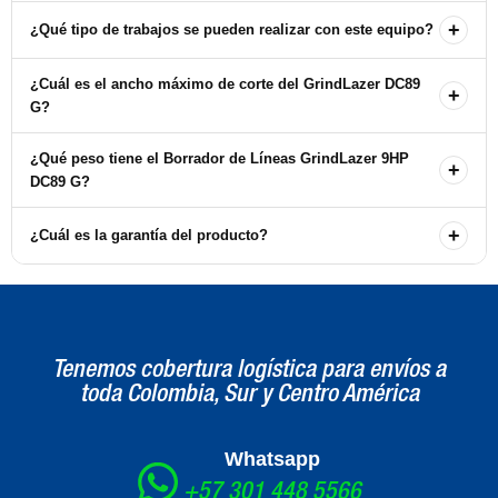
+
¿Qué tipo de trabajos se pueden realizar con este equipo?
Este equipo es ideal para la eliminación de señalización horizontal,
¿Cuál es el ancho máximo de corte del GrindLazer DC89
+
eliminación de relieves en pavimento y preparación de superficies
G?
para nuevas señalizaciones.
El ancho máximo de corte del GrindLazer DC89 G es de 8
¿Qué peso tiene el Borrador de Líneas GrindLazer 9HP
+
pulgadas.
DC89 G?
El equipo tiene un peso de 136 kg.
+
¿Cuál es la garantía del producto?
El Borrador de Líneas GrindLazer 9HP DC89 G cuenta con una
garantía de 1 año.
Tenemos cobertura logística para envíos a
toda Colombia, Sur y Centro América
Whatsapp
+57 301 448 5566