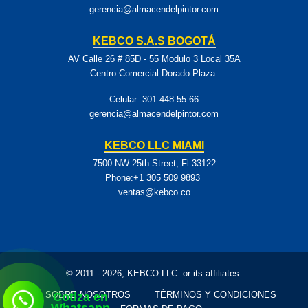
gerencia@almacendelpintor.com
KEBCO S.A.S BOGOTÁ
AV Calle 26 # 85D - 55 Modulo 3 Local 35A
Centro Comercial Dorado Plaza
Celular:
301 448 55 66
gerencia@almacendelpintor.com
KEBCO LLC MIAMI
7500 NW 25th Street, Fl 33122
Phone:+1 305 509 9893
ventas@kebco.co
© 2011 - 2026, KEBCO LLC. or its affiliates.
SOBRE NOSOTROS
TÉRMINOS Y CONDICIONES
Cotiza en