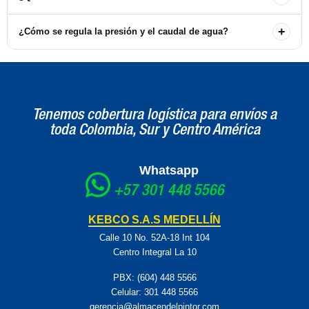
perfecta para limpiezas prolongadas y en suelos rugosos.
Incluye una manguera de 25 pies con acopladores, 3 inyectores de
+
¿Cómo se regula la presión y el caudal de agua?
pulverización QC y un inyector de QC de código de colores.
La presión y el caudal de agua se pueden regular directamente en
el equipo, permitiendo un ajuste fácil según la superficie a limpiar.
Tenemos cobertura logística para envíos a
toda Colombia, Sur y Centro América
Whatsapp
+57 301 448 5566
KEBCO S.A.S MEDELLÍN
Calle 10 No. 52A-18 Int 104
Centro Integral La 10
PBX: (604) 448 5566
Celular:
301 448 5566
gerencia@almacendelpintor.com