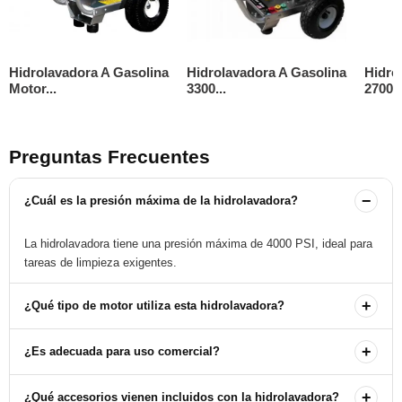
Hidrolavadora A Gasolina
Hidrolavadora A Gasolina
Hidro
Motor...
3300...
2700..
Preguntas Frecuentes
−
¿Cuál es la presión máxima de la hidrolavadora?
La hidrolavadora tiene una presión máxima de 4000 PSI, ideal para
tareas de limpieza exigentes.
+
¿Qué tipo de motor utiliza esta hidrolavadora?
Esta hidrolavadora utiliza un motor a gasolina Honda GX390,
+
¿Es adecuada para uso comercial?
conocido por su fiabilidad y rendimiento.
Sí, esta hidrolavadora está diseñada para uso comercial y es
+
¿Qué accesorios vienen incluidos con la hidrolavadora?