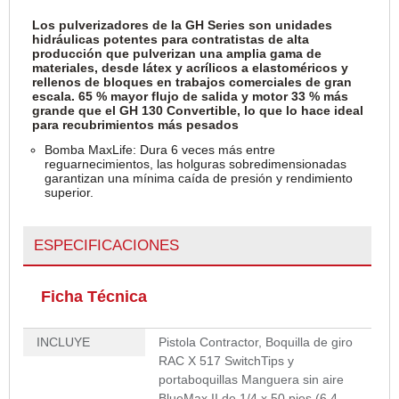
Los pulverizadores de la GH Series son unidades
hidráulicas potentes para contratistas de alta
producción que pulverizan una amplia gama de
materiales, desde látex y acrílicos a elastoméricos y
rellenos de bloques en trabajos comerciales de gran
escala.
65 % mayor flujo de salida y motor 33 % más
grande que el GH 130 Convertible
, lo que lo hace ideal
para recubrimientos más pesados
Bomba MaxLife: Dura 6 veces más entre
reguarnecimientos, las holguras sobredimensionadas
garantizan una mínima caída de presión y rendimiento
superior.
ESPECIFICACIONES
Ficha Técnica
INCLUYE
Pistola Contractor, Boquilla de giro
RAC X 517 SwitchTips y
portaboquillas Manguera sin aire
BlueMax II de 1/4 x 50 pies (6,4