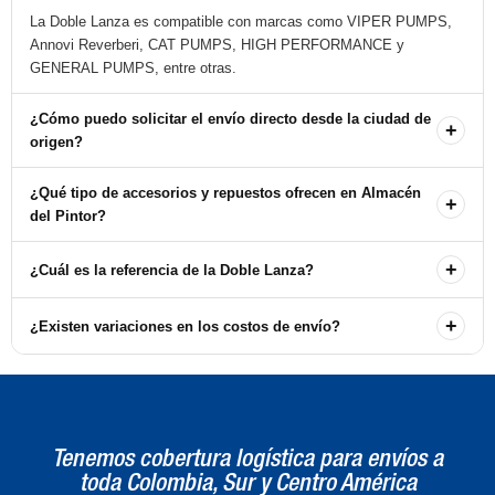
La Doble Lanza es compatible con marcas como VIPER PUMPS,
Annovi Reverberi, CAT PUMPS, HIGH PERFORMANCE y
GENERAL PUMPS, entre otras.
¿Cómo puedo solicitar el envío directo desde la ciudad de
+
origen?
Para solicitar el envío directo, debe comunicarse con nuestras
¿Qué tipo de accesorios y repuestos ofrecen en Almacén
+
oficinas de Tipo de Pieza Marca Repuestos y Accesorios.
del Pintor?
En Almacén del Pintor ofrecemos una amplia variedad de
+
¿Cuál es la referencia de la Doble Lanza?
accesorios y repuestos para hidrolavadoras, incluyendo bombas y
lanza de diferentes marcas.
La referencia de la Doble Lanza es AL344.
+
¿Existen variaciones en los costos de envío?
Sí, los costos de envío directo desde la ciudad de origen pueden
variar. Es recomendable consultar antes de realizar su pedido.
Tenemos cobertura logística para envíos a
toda Colombia, Sur y Centro América