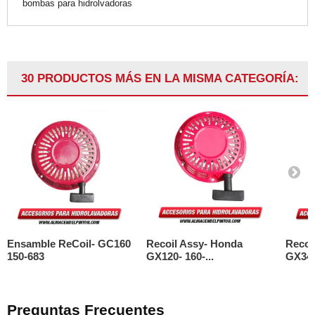
bombas para hidrolvadoras
30 PRODUCTOS MÁS EN LA MISMA CATEGORÍA:
Ensamble ReCoil- GC160
Recoil Assy- Honda
Recoi
150-683
GX120- 160-...
GX340-
Preguntas Frecuentes