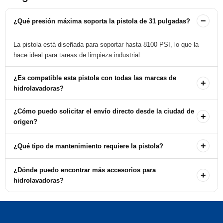
−
¿Qué presión máxima soporta la pistola de 31 pulgadas?
La pistola está diseñada para soportar hasta 8100 PSI, lo que la
hace ideal para tareas de limpieza industrial.
¿Es compatible esta pistola con todas las marcas de
+
hidrolavadoras?
La pistola es compatible con diversas marcas de hidrolavadoras,
¿Cómo puedo solicitar el envío directo desde la ciudad de
+
incluyendo VIPER PUMPS, Annovi Reverberi, y CAT PUMPS,
origen?
entre otras.
Para solicitar el envío directo, debe comunicarse con nuestras
+
¿Qué tipo de mantenimiento requiere la pistola?
oficinas de Tipo de Pieza Marca Repuestos y Accesorios.
Se recomienda limpiar la pistola después de cada uso y revisar las
¿Dónde puedo encontrar más accesorios para
+
conexiones y sellos regularmente para asegurar un funcionamiento
hidrolavadoras?
óptimo.
En Almacén del Pintor tenemos un amplio surtido de accesorios y
repuestos para hidrolavadoras, disponibles en nuestra tienda física