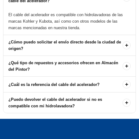
cable del acelerador?
El cable del acelerador es compatible con hidrolavadoras de las
marcas Kohler y Kubota, así como con otros modelos de las
marcas mencionadas en nuestra tienda.
¿Cómo puedo solicitar el envío directo desde la ciudad de
+
origen?
Para solicitar el envío directo, debe comunicarse con nuestras
¿Qué tipo de repuestos y accesorios ofrecen en Almacén
+
oficinas. Estaremos encantados de ayudarle a gestionar su pedido.
del Pintor?
Ofrecemos una amplia variedad de repuestos y accesorios para
+
¿Cuál es la referencia del cable del acelerador?
hidrolavadoras, incluyendo bombas de marcas como VIPER
PUMPS, Annovi Reverberi, CAT PUMPS, y más.
La referencia del cable del acelerador es 953A02. Puede usar esta
¿Puedo devolver el cable del acelerador si no es
+
referencia para buscar el producto en nuestra tienda.
compatible con mi hidrolavadora?
Sí, aceptamos devoluciones si el producto no es compatible.
Asegúrese de revisar nuestra política de devoluciones para más
detalles.