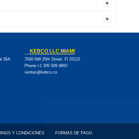
+
+
a tienda física o nuestro sitio web para más información.
KEBCO LLC MIAMI
al 35A
7500 NW 25th Street, Fl 33122
Phone:+1 305 509 9893
ventas@kebco.co
INOS Y CONDICIONES
FORMAS DE PAGO