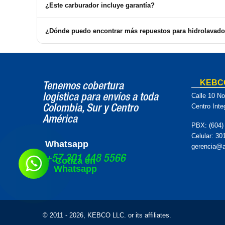
Para solicitar el servicio de instalación, debe comunicarse co
¿Este carburador incluye garantía?
Sí, el carburador incluye una garantía limitada. Para más detal
¿Dónde puedo encontrar más repuestos para hidrolavado
En Almacén del Pintor ofrecemos un amplio surtido de repuest
KEBCO
Tenemos cobertura
Calle 10 No
logística para envíos a toda
Centro Inte
Colombia, Sur y Centro
América
PBX: (604)
Celular:
30
Whatsapp
gerencia@a
+57 301 448 5566
Cotiza en
Whatsapp
© 2011 - 2026, KEBCO LLC. or its affiliates.