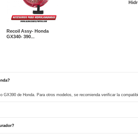
Hidr
Recoil Assy- Honda
GX340- 390...
onda?
o GX390 de Honda. Para otros modelos, se recomienda verificar la compatibil
s de combustible para asegurar un funcionamiento óptimo del carburador.
burador?