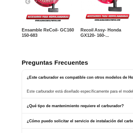
Ensamble ReCoil- GC160
Recoil Assy- Honda
150-683
GX120- 160-...
Preguntas Frecuentes
¿Este carburador es compatible con otros modelos de H
Este carburador está diseñado específicamente para el model
¿Qué tipo de mantenimiento requiere el carburador?
Se recomienda realizar limpieza periódica y revisar los filtro
¿Cómo puedo solicitar el servicio de instalación del car