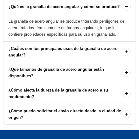
−
¿Qué es la granalla de acero angular y cómo se produce?
La granalla de acero angular se produce triturando perdigones de
acero tratados térmicamente en formas angulares, lo que le
confiere propiedades específicas para su uso en granallado.
¿Cuáles son los principales usos de la granalla de acero
+
angular?
Se utiliza principalmente en la limpieza abrasiva, eliminación de
¿Qué tamaños de granalla de acero angular están
+
óxido y pretratamiento de superficies antes de pintar,
disponibles?
especialmente en estructuras de acero y perfiles de acero tipo H.
Ofrecemos varios tamaños de granalla de acero angular, incluyendo
¿Cómo afecta la dureza de la granalla de acero a su
+
G10, G12, G14, G16, G18, G25, G40, G50, G80 y G120. Otros
rendimiento?
tamaños están disponibles bajo pedido.
La dureza de la granalla de acero, que puede variar entre 40 y 68
¿Cómo puedo solicitar el envío directo desde la ciudad de
+
HRC, influye en su capacidad para limpiar superficies y en la
origen?
rapidez del proceso de granallado.
Para solicitar el envío directo, debe comunicarse con nuestras
oficinas, ya que los costos pueden variar según la ubicación.