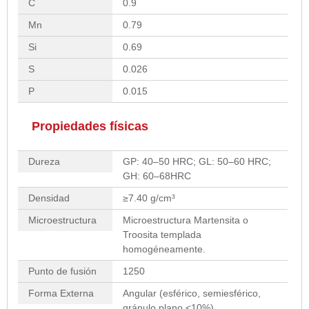
C
0.9
Mn
0.79
Si
0.69
S
0.026
P
0.015
Propiedades físicas
Dureza
GP: 40–50 HRC; GL: 50–60 HRC;
GH: 60–68HRC
Densidad
≥7.40 g/cm³
Microestructura
Microestructura Martensita o
Troosita templada
homogéneamente.
Punto de fusión
1250
Forma Externa
Angular (esférico, semiesférico,
gránulo plano <10%)