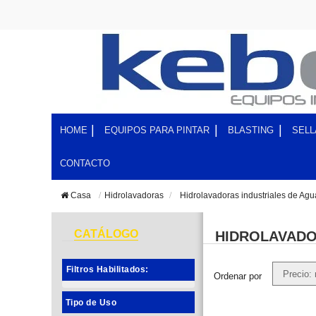
HOME
EQUIPOS PARA PINTAR
BLASTING
SELL
CONTACTO
Casa
Hidrolavadoras
>
Hidrolavadoras industriales de Agu
CATÁLOGO
HIDROLAVADO
Filtros Habilitados:
Ordenar por
Tipo de Uso