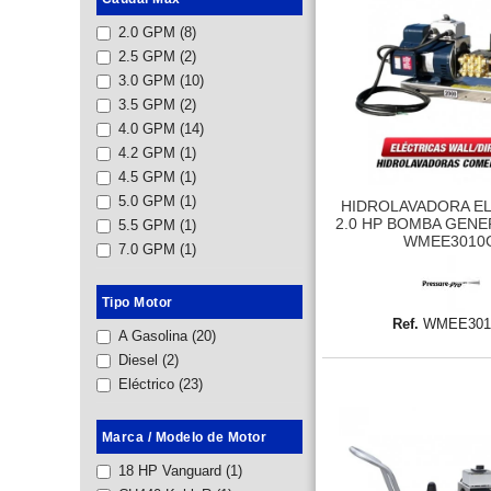
2.0 GPM
(8)
2.5 GPM
(2)
3.0 GPM
(10)
3.5 GPM
(2)
4.0 GPM
(14)
4.2 GPM
(1)
4.5 GPM
(1)
5.0 GPM
(1)
HIDROLAVADORA E
2.0 HP BOMBA GEN
5.5 GPM
(1)
WMEE3010
7.0 GPM
(1)
Tipo Motor
Ref.
WMEE301
A Gasolina
(20)
Diesel
(2)
Eléctrico
(23)
Marca / Modelo de Motor
18 HP Vanguard
(1)