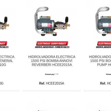
ECTRICA
HIDROLVADORA ELECTRICA
HIDROLVADO
GENERAL
1500 PSI BOMBA ANNOVI
1500 PSI B
10G
REVERBERI HCEE2015A
PUMP H
0G
Ref.
HCEE2015A
Ref.
H