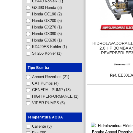
CH440 KohleR
(1)
GX390 Honda
(3)
Honda GC190
(2)
Honda GX200
(5)
Honda GX270
(1)
Honda GX390
(5)
Honda GX630
(1)
HIDROLAVADORA E
KD420ES Kohler
(1)
2.0 HP BOMBA A
REVERBERI EE
SH265 Kohler
(1)
Tipo Bomba
Ref.
EE3010
Annovi Reverberi
(21)
CAT Pumps
(4)
GENERAL PUMP
(13)
HIGH PERFORMANCE
(1)
VIPER PUMPS
(6)
Temperatura AGUA
Caliente
(3)
Fria
(38)