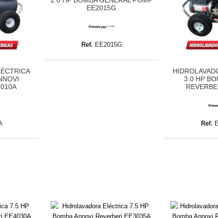
EE2015G
Ref.
EE2015G
LÉCTRICA
HIDROLAVAD
NNOVI
3.0 HP B
3010A
REVERBE
A
Ref.